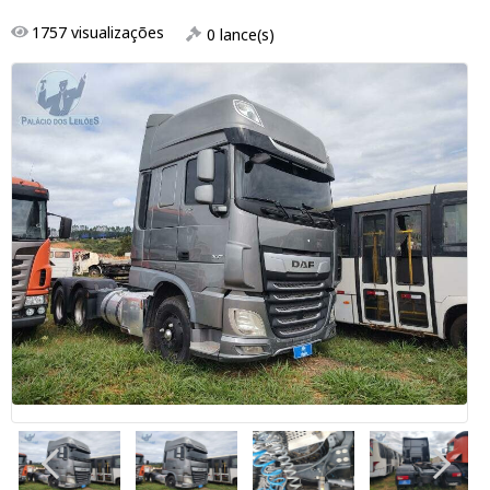
1757
visualizações
0
lance(s)