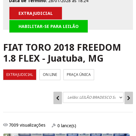
Data de Término:
28/01/2028 às 18:24
EXTRAJUDICIAL
HABILITAR-SE PARA LEILÃO
FIAT TORO 2018 FREEDOM
1.8 FLEX
-
Juatuba, MG
EXTRAJUDICIAL
ON LINE
PRAÇA ÚNICA
7009
visualizações
0
lance(s)