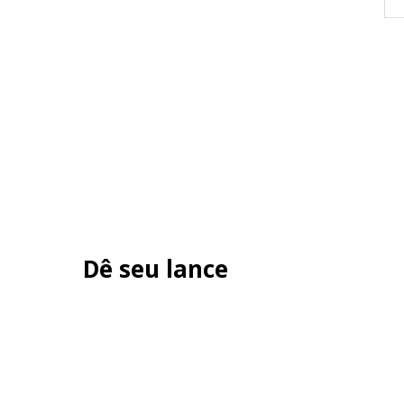
Dê seu lance
R$ 100,00
R$ 200,00
R$ 300,00
R$ 400,00
R$ 500,00
R$ 600,00