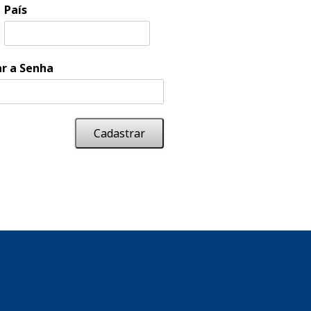
País
r a Senha
Cadastrar